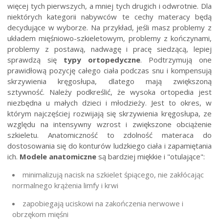
więcej tych pierwszych, a mniej tych drugich i odwrotnie. Dla
niektórych kategorii nabywców te cechy materacy będą
decydujące w wyborze. Na przykład, jeśli masz problemy z
układem mięśniowo-szkieletowym, problemy z kończynami,
problemy z postawą, nadwagę i pracę siedzącą, lepiej
sprawdzą się
typy ortopedyczne
. Podtrzymują one
prawidłową pozycję całego ciała podczas snu i kompensują
skrzywienia kręgosłupa, dlatego mają zwiększoną
sztywność. Należy podkreślić, że wysoka ortopedia jest
niezbędna u małych dzieci i młodzieży. Jest to okres, w
którym najczęściej rozwijają się skrzywienia kręgosłupa, ze
względu na intensywny wzrost i zwiększone obciążenie
szkieletu. Anatomiczność to zdolność materaca do
dostosowania się do konturów ludzkiego ciała i zapamiętania
ich.
Modele anatomiczne
są bardziej miękkie i "otulające":
minimalizują nacisk na szkielet śpiącego, nie zakłócając
normalnego krążenia limfy i krwi
zapobiegają uciskowi na zakończenia nerwowe i
obrzękom mięśni