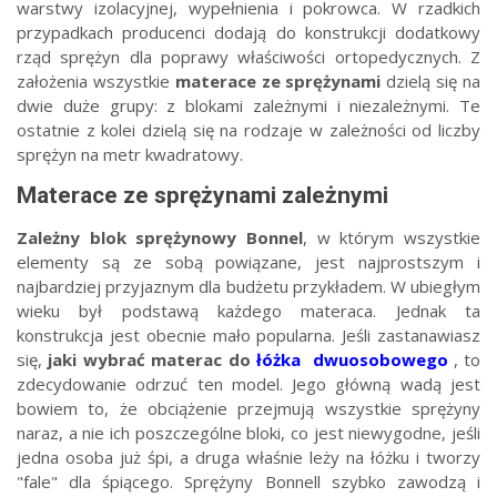
warstwy izolacyjnej, wypełnienia i pokrowca. W rzadkich
przypadkach producenci dodają do konstrukcji dodatkowy
rząd sprężyn dla poprawy właściwości ortopedycznych. Z
założenia wszystkie
materace ze sprężynami
dzielą się na
dwie duże grupy: z blokami zależnymi i niezależnymi. Te
ostatnie z kolei dzielą się na rodzaje w zależności od liczby
sprężyn na metr kwadratowy.
Materace ze sprężynami zależnymi
Zależny blok sprężynowy Bonnel
, w którym wszystkie
elementy są ze sobą powiązane, jest najprostszym i
najbardziej przyjaznym dla budżetu przykładem. W ubiegłym
wieku był podstawą każdego materaca. Jednak ta
konstrukcja jest obecnie mało popularna. Jeśli zastanawiasz
się,
jaki wybrać materac do
łóżka
dwuosobowego
, to
zdecydowanie odrzuć ten model. Jego główną wadą jest
bowiem to, że obciążenie przejmują wszystkie sprężyny
naraz, a nie ich poszczególne bloki, co jest niewygodne, jeśli
jedna osoba już śpi, a druga właśnie leży na łóżku i tworzy
"fale" dla śpiącego. Sprężyny Bonnell szybko zawodzą i