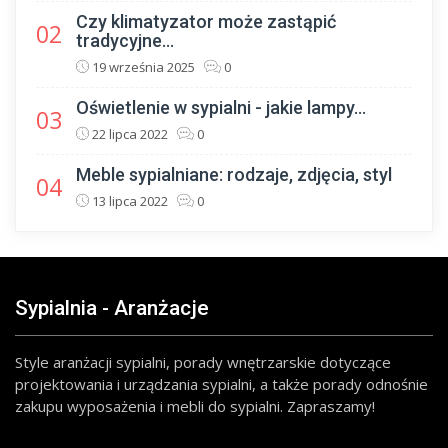
Czy klimatyzator może zastąpić
02
tradycyjne...
19 września 2025
0
Oświetlenie w sypialni - jakie lampy...
03
22 lipca 2022
0
Meble sypialniane: rodzaje, zdjęcia, styl
04
13 lipca 2022
0
Sypialnia - Aranżacje
Style aranżacji sypialni, porady wnętrzarskie dotyczące
projektowania i urządzania sypialni, a także porady odnośnie
zakupu wyposażenia i mebli do sypialni. Zapraszamy!