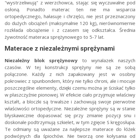
"wystrzeliwują" z wierzchowca, stając się wyczuwalne pod
osłoną. Ponadto materac ten nie ma wsparcia
ortopedycznego, hałasuje i chrzęści, nie jest przeznaczony
do dużych obciążeń (maksymalnie 120 kg), nierównomiernie
rozkłada obciążenie i z czasem się odkształca. Średnia
żywotność materaca sprężynowego to 5-7 lat.
Materace z niezależnymi sprężynami
Niezależny blok sprężynowy
to wynalazek naszych
czasów. W tej konstrukcji sprężyny nie są ze sobą
połączone. Każdy z nich zapakowany jest w osobny
pokrowiec z spunbondem, który nie tylko chroni, ale i mocuje
poszczególne elementy, dzięki czemu można je ściskać tylko
w płaszczyźnie pionowej. W efekcie ciało przyjmuje właściwy
kształt, a bloczki są trwalsze i zachowują swoje pierwotne
właściwości ortopedyczne. Niezależne sprężyny są w stanie
błyskawicznie dopasować się przy zmianie pozycji snu i
doskonale podtrzymują szkielet, w tym zgięcie S kręgosłupa.
Te odmiany są uważane za najlepsze materace do łóżek
podwójnych dla śpiochów. Nie tworzą one kołysania od