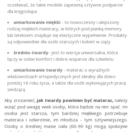
oczekiwać, że takie modele zapewnią sztywne podparcie
dla kręgosłupa
umiarkowanie miękki
- to nowoczesny i ulepszony
rodzaj miękkich materacy, w których pod pianką memory
lub lateksem znajduje się elastyczne wypełnienie. Produkty
są odpowiednie dla osób starszych i kobiet w ciąży
średnio-twardy
- jest to wersja uniwersalna, która
łączy w sobie komfort i dobre wsparcie dla szkieletu
umiarkowanie twardy
- materac o wyraźnych
właściwościach ortopedycznych jest idealny dla dzieci
poniżej 16 roku życia, a także dla osób wykonujących pracę
siedzącą
Aby zrozumieć,
jak twardy powinien być materac,
należy
wziąć pod uwagę wiek osoby, która będzie na nim spać. Im
osoba jest starsza, tym bardziej miękkiego potrzebuje
materaca i odwrotnie, im młodsza - tym sztywniejszego.
Osoby o średniej masie ciała (60-90 kg) mogą spokojnie