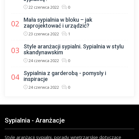
22 czerwca 2022
0
Mała sypialnia w bloku – jak
02
zaprojektować i urządzić?
23 czerwca 2022
1
Style aranżacji sypialni. Sypialnia w stylu
03
skandynawskim
24 czerwca 2022
0
Sypialnia z garderobą - pomysły i
04
inspiracje
24 czerwca 2022
0
Sypialnia - Aranżacje
Style aranżacji sypialni, porady wnętrzarskie dotyczące